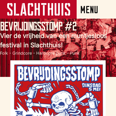
Bevrijdingsstomp #2
Vier de vrijheid van een muntjesloos
festival in Slachthuis!
Folk - Grindcore - Hardcore punk - Punk