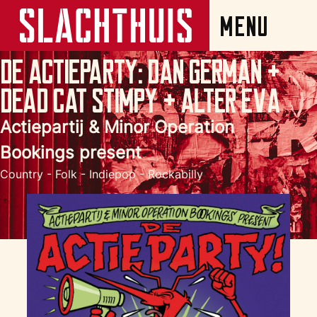
De Actieparty: Dan German +
Dead Cat Stimpy + Alter Eva
Actiepartij & Minor Operation
Bookings present
Country - Folk - Indiepop - Rockabilly