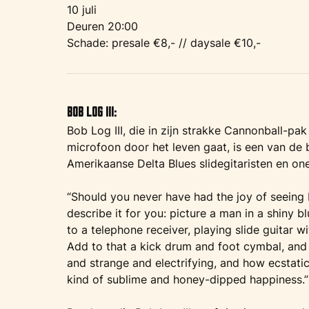
10 juli
Deuren 20:00
Schade: presale €8,- // daysale €10,-
Bob Log III:
Bob Log III, die in zijn strakke Cannonball-p
microfoon door het leven gaat, is een van de 
Amerikaanse Delta Blues slidegitaristen en o
“Should you never have had the joy of seeing B
describe it for you: picture a man in a shiny b
to a telephone receiver, playing slide guitar wit
Add to that a kick drum and foot cymbal, and yo
and strange and electrifying, and how ecstatic 
kind of sublime and honey-dipped happiness.”