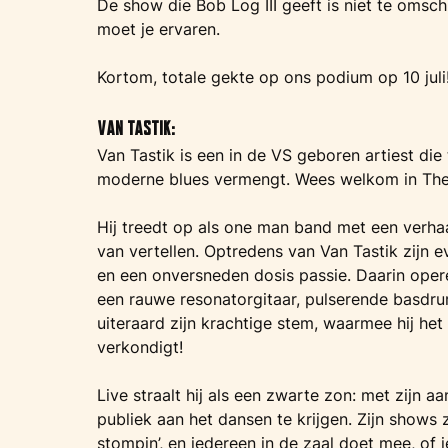
De show die Bob Log III geeft is niet te omschr
moet je ervaren.
Kortom, totale gekte op ons podium op 10 juli
Van Tastik:
Van Tastik is een in de VS geboren artiest die
moderne blues vermengt. Wees welkom in The
Hij treedt op als one man band met een verhaa
van vertellen. Optredens van Van Tastik zijn 
en een onversneden dosis passie. Daarin oper
een rauwe resonatorgitaar, pulserende basdrum
uiteraard zijn krachtige stem, waarmee hij he
verkondigt!
Live straalt hij als een zwarte zon: met zijn aa
publiek aan het dansen te krijgen. Zijn shows 
stompin’, en iedereen in de zaal doet mee, of je 