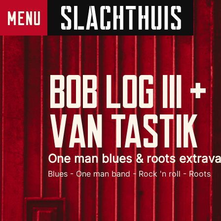
Bob Log III +
Van Tastik
One man blues & roots extrav
Blues - One man band - Rock 'n roll - Roots