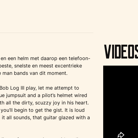
Video
ak en een helm met daarop een telefoon-
beste, snelste en meest excentrieke
ne man bands van dit moment.
ob Log III play, let me attempt to
lue jumpsuit and a pilot’s helmet wired
h all the dirty, scuzzy joy in his heart.
u’ll begin to get the gist. It is loud
it all sounds, that guitar glazed with a