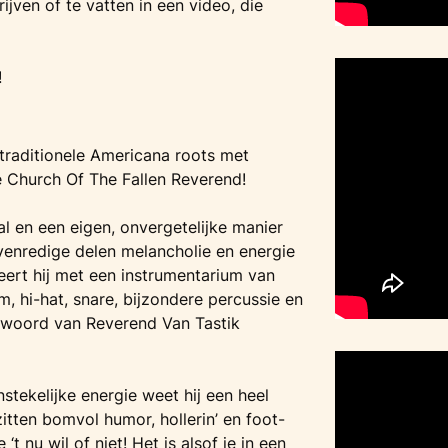
ijven of te vatten in een video, die
!
 traditionele Americana roots met
 Church Of The Fallen Reverend!
l en een eigen, onvergetelijke manier
evenredige delen melancholie en energie
eert hij met een instrumentarium van
, hi-hat, snare, bijzondere percussie en
t woord van Reverend Van Tastik
nstekelijke energie weet hij een heel
zitten bomvol humor, hollerin’ en foot-
‘t nu wil of niet! Het is alsof je in een