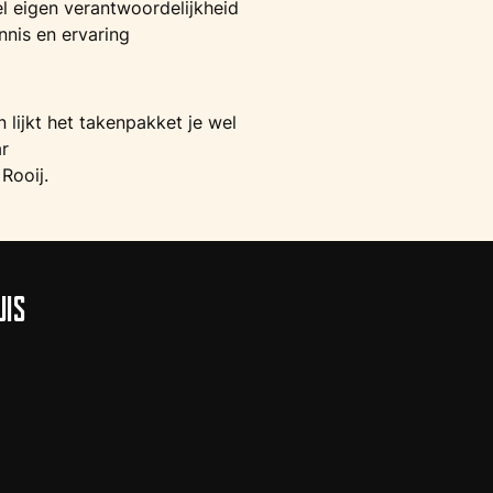
l eigen verantwoordelijkheid
nnis en ervaring
n lijkt het takenpakket je wel
ar
Rooij.
UIS