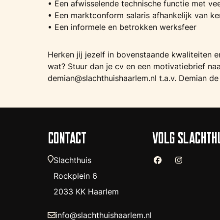
• Een afwisselende technische functie met vee
• Een marktconform salaris afhankelijk van ke
• Een informele en betrokken werksfeer
Herken jij jezelf in bovenstaande kwaliteiten e
wat? Stuur dan je cv en een motivatiebrief na
demian@slachthuishaarlem.nl t.a.v. Demian de 
CONTACT
VOLG SLACHTH
Slachthuis
Rockplein 6
2033 KK Haarlem
info@slachthuishaarlem.nl