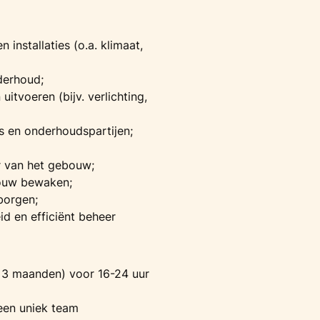
nstallaties (o.a. klimaat,
derhoud;
uitvoeren (bijv. verlichting,
s en onderhoudspartijen;
r van het gebouw;
bouw bewaken;
borgen;
d en efficiënt beheer
’n 3 maanden) voor 16-24 uur
 een uniek team