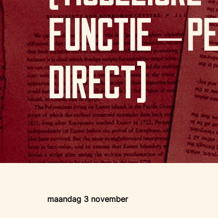
functie – p
direct)
maandag 3 november