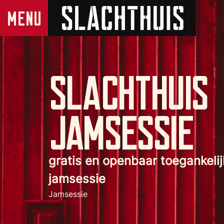
Slachthuis
Jamsessie
gratis en openbaar toegankelij
jamsessie
Jamsessie