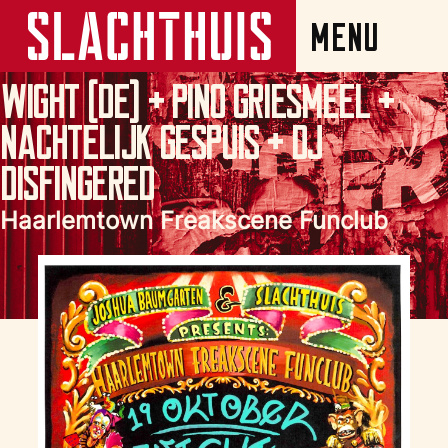
Wight (DE) + Pino Griesmeel +
Nachtelijk Gespuis + DJ
Disfingered
Haarlemtown Freakscene Funclub